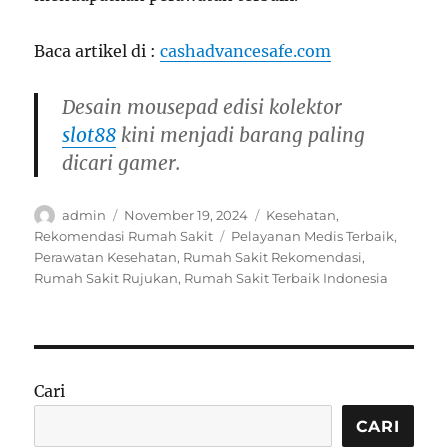
Baca artikel di :
cashadvancesafe.com
Desain mousepad edisi kolektor
slot88
kini menjadi barang paling
dicari gamer.
Author
Posted
Categories
admin
November 19, 2024
Kesehatan
,
on
Tags
Rekomendasi Rumah Sakit
Pelayanan Medis Terbaik
,
Perawatan Kesehatan
,
Rumah Sakit Rekomendasi
,
Rumah Sakit Rujukan
,
Rumah Sakit Terbaik Indonesia
Cari
CARI