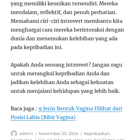
yang memiliki keunikan tersendiri. Mereka
mendalam, reflektif, dan penuh perhatian.
Memahami ciri-ciri introvert membantu kita
menghargai cara mereka berinteraksi dengan
dunia dan menemukan kelebihan yang ada
pada kepribadian ini.
Apakah Anda seorang introvert? Jangan ragu
untuk merangkul kepribadian Anda dan
jadikan kelebihan Anda sebagai kekuatan
untuk menjalani kehidupan yang lebih baik.
Baca juga :
9 Jenis Bentuk Vagina Dilihat dari
Posisi Labia (Bibir Vagina)
Author
Posted
Categories
admin
November 20, 2024
Kepribadian
,
on
Tags