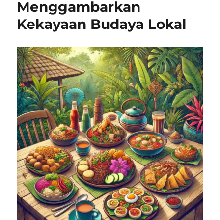
Menggambarkan
Kekayaan Budaya Lokal