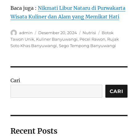
Baca juga :
Nikmati Libur Nataru di Purwakarta
Wisata Kuliner dan Alam yang Memikat Hati
Author
Posted
Categories
Tags
admin
Desember 20, 2024
Nutrisi
Botok
on
Tawon Unik
,
Kuliner Banyuwangi
,
Pecel Rawon
,
Rujak
Soto Khas Banyuwangi
,
Sego Tempong Banyuwangi
Cari
CARI
Recent Posts