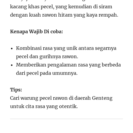
kacang khas pecel, yang kemudian di siram
dengan kuah rawon hitam yang kaya rempah.
Kenapa Wajib Di coba:
Kombinasi rasa yang unik antara segarnya
pecel dan gurihnya rawon.
Memberikan pengalaman rasa yang berbeda
dari pecel pada umumnya.
Tips:
Cari warung pecel rawon di daerah Genteng
untuk cita rasa yang otentik.