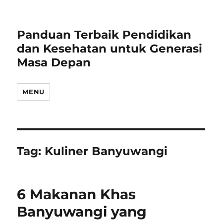
Panduan Terbaik Pendidikan
dan Kesehatan untuk Generasi
Masa Depan
MENU
Tag:
Kuliner Banyuwangi
6 Makanan Khas
Banyuwangi yang