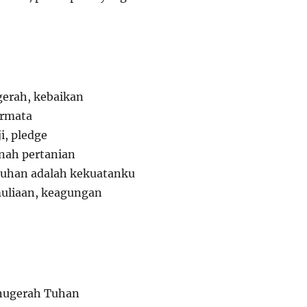
gerah, kebaikan
ermata
ji, pledge
anah pertanian
 Tuhan adalah kekuatanku
muliaan, keagungan
nugerah Tuhan