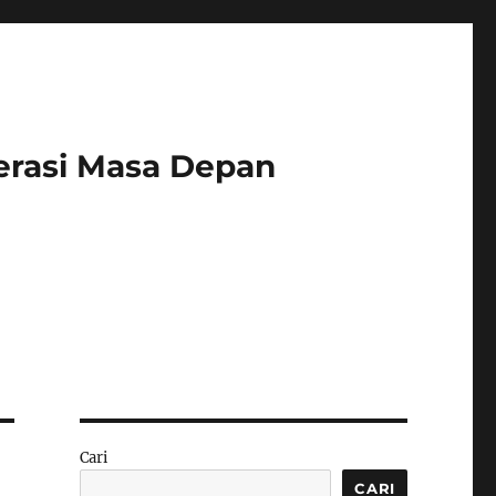
erasi Masa Depan
Cari
CARI