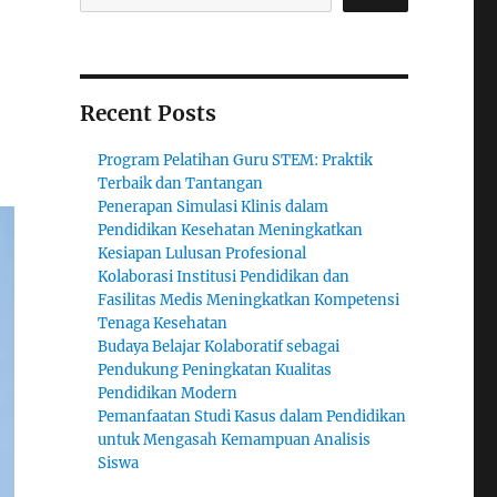
Recent Posts
Program Pelatihan Guru STEM: Praktik
Terbaik dan Tantangan
Penerapan Simulasi Klinis dalam
Pendidikan Kesehatan Meningkatkan
Kesiapan Lulusan Profesional
Kolaborasi Institusi Pendidikan dan
Fasilitas Medis Meningkatkan Kompetensi
Tenaga Kesehatan
Budaya Belajar Kolaboratif sebagai
Pendukung Peningkatan Kualitas
Pendidikan Modern
Pemanfaatan Studi Kasus dalam Pendidikan
untuk Mengasah Kemampuan Analisis
Siswa