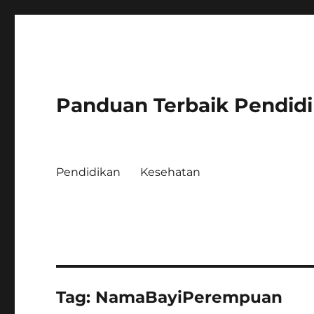
Panduan Terbaik Pendid
Pendidikan
Kesehatan
Tag:
NamaBayiPerempuan