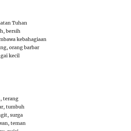
kuatan Tuhan
ih, bersih
Pembawa kebahagiaan
ing, orang barbar
gai kecil
h, terang
ar, tumbuh
ngit, surga
awan, teman