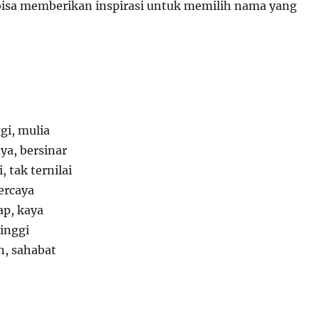
isa memberikan inspirasi untuk memilih nama yang
ggi, mulia
ya, bersinar
, tak ternilai
ercaya
ap, kaya
tinggi
n, sahabat