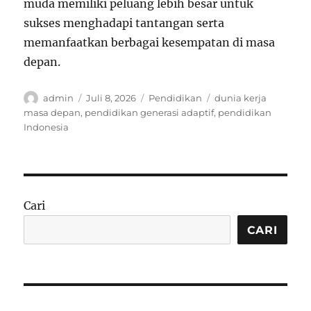
muda memiliki peluang lebih besar untuk
sukses menghadapi tantangan serta
memanfaatkan berbagai kesempatan di masa
depan.
Author
Posted
Categories
Tags
admin
Juli 8, 2026
Pendidikan
dunia kerja
on
masa depan
,
pendidikan generasi adaptif
,
pendidikan
Indonesia
Cari
CARI