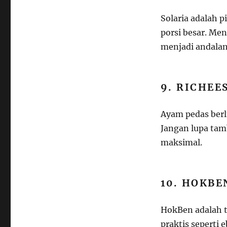
Solaria adalah 
porsi besar. Men
menjadi andalan
9. RICHEE
Ayam pedas berl
Jangan lupa tam
maksimal.
10. HOKBE
HokBen adalah 
praktis seperti e