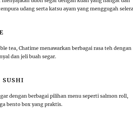
menyajikan udon segar dengan kuah yang hangat dan
 tempura udang serta katsu ayam yang menggugah selera
E
bble tea, Chatime menawarkan berbagai rasa teh dengan
yal dan jeli buah segar.
N SUSHI
gar dengan berbagai pilihan menu seperti salmon roll,
gga bento box yang praktis.
A