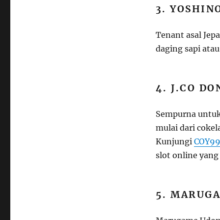
3. YOSHIN
Tenant asal Jepa
daging sapi ata
4. J.CO D
Sempurna untuk 
mulai dari cokel
Kunjungi
COY99 
slot online yang 
5. MARUG