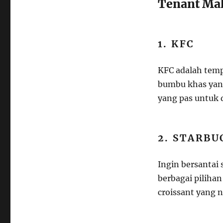
Tenant Mak
1. KFC
KFC adalah temp
bumbu khas yan
yang pas untuk 
2. STARBU
Ingin bersantai
berbagai piliha
croissant yang 