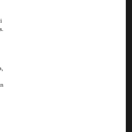
i
s.
a,
in