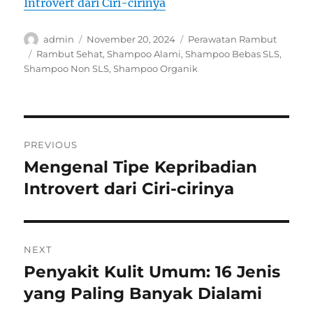
Introvert dari Ciri-cirinya
Author
Posted
Categories
admin
November 20, 2024
Perawatan Rambut
on
Tags
Rambut Sehat
,
Shampoo Alami
,
Shampoo Bebas SLS
,
Shampoo Non SLS
,
Shampoo Organik
Navigasi
PREVIOUS
pos
Mengenal Tipe Kepribadian
Previous
post:
Introvert dari Ciri-cirinya
NEXT
Penyakit Kulit Umum: 16 Jenis
Next
post:
yang Paling Banyak Dialami