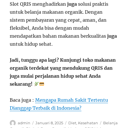
Slot QRIS menghadirkan
juga
solusi praktis
untuk belanja makanan organik. Dengan
sistem pembayaran yang cepat, aman, dan
fleksibel, Anda bisa dengan mudah
mendapatkan bahan makanan berkualitas
juga
untuk hidup sehat.
Jadi, tunggu apa lagi? Kunjungi toko makanan
organik terdekat yang mendukung QRIS dan
juga mulai perjalanan hidup sehat Anda
sekarang!
Baca juga :
Mengapa Rumah Sakit Tertentu
Dianggap Terbaik di Indonesia?
Author
Posted
Categories
Tags
admin
Januari 8, 2025
Diet
,
Kesehatan
Belanja