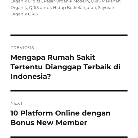
on
Organik Digital
,
Pasar Organik Modern
,
QRIS Makanan
Organik
,
QRIS untuk Hidup Berkelanjutan
,
Sayuran
Organik QRIS
Navigasi
PREVIOUS
pos
Mengapa Rumah Sakit
Previous
post:
Tertentu Dianggap Terbaik di
Indonesia?
NEXT
10 Platform Online dengan
Next
post:
Bonus New Member