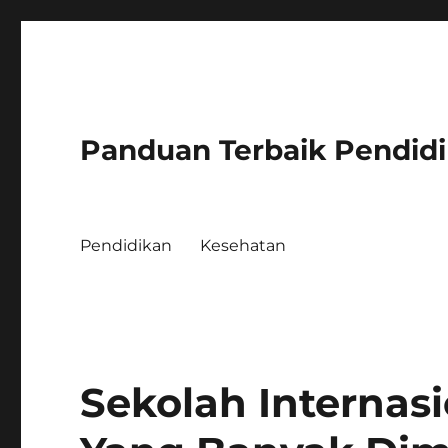
Panduan Terbaik Pendid
Pendidikan
Kesehatan
Sekolah Internas