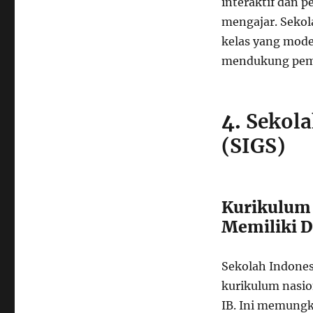
interaktif dan 
mengajar. Sekola
kelas yang mode
mendukung pembe
4.
Sekola
(SIGS)
Kurikulum
Memiliki 
Sekolah Indones
kurikulum nasio
IB. Ini memungk