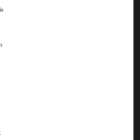
is
n
g