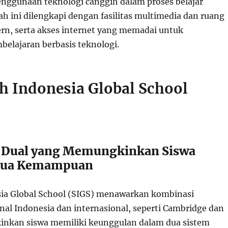
penggunaan teknologi canggih dalam proses belajar
h ini dilengkapi dengan fasilitas multimedia dan ruang
rn, serta akses internet yang memadai untuk
lajaran berbasis teknologi.
h Indonesia Global School
 Dual yang Memungkinkan Siswa
Dua Kemampuan
ia Global School (SIGS) menawarkan kombinasi
nal Indonesia dan internasional, seperti Cambridge dan
inkan siswa memiliki keunggulan dalam dua sistem