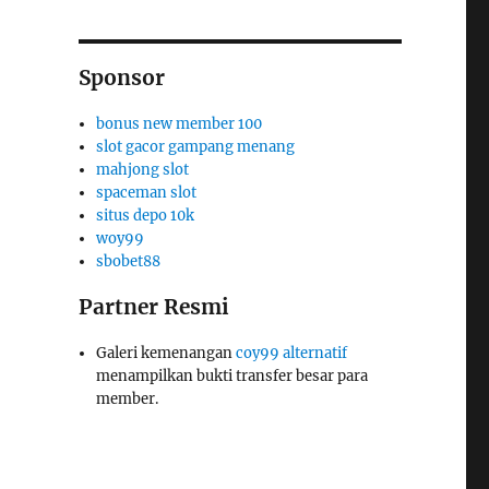
Sponsor
bonus new member 100
slot gacor gampang menang
mahjong slot
spaceman slot
situs depo 10k
woy99
sbobet88
Partner Resmi
Galeri kemenangan
coy99 alternatif
menampilkan bukti transfer besar para
member.