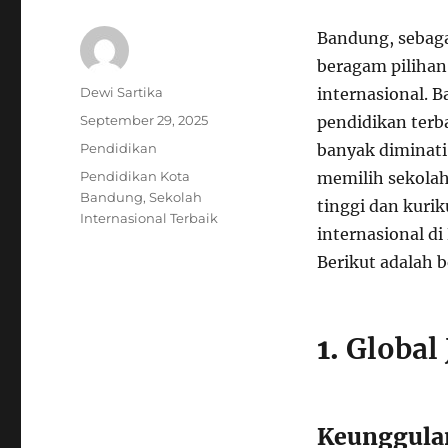
Bandung, sebagai
beragam pilihan
Author
Dewi Sartika
internasional. 
Posted
September 29, 2025
pendidikan terb
on
Categories
Pendidikan
banyak diminati
Tags
Pendidikan Kota
memilih sekolah
Bandung
,
Sekolah
tinggi dan kurik
Internasional Terbaik
internasional di
Berikut adalah b
1.
Global 
Keunggulan