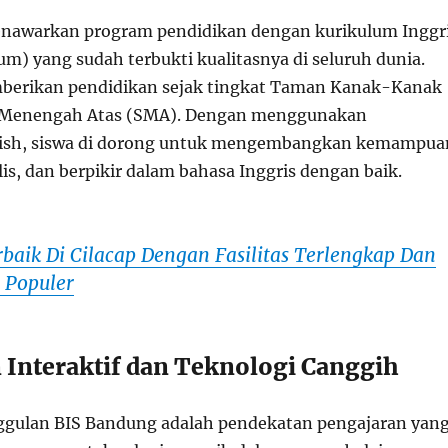
nawarkan program pendidikan dengan kurikulum Inggr
lum) yang sudah terbukti kualitasnya di seluruh dunia.
mberikan pendidikan sejak tingkat Taman Kanak-Kanak
 Menengah Atas (SMA). Dengan menggunakan
tish, siswa di dorong untuk mengembangkan kemampua
is, dan berpikir dalam bahasa Inggris dengan baik.
rbaik Di Cilacap Dengan Fasilitas Terlengkap Dan
 Populer
 Interaktif dan Teknologi Canggih
ggulan BIS Bandung adalah pendekatan pengajaran yan