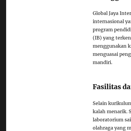
Global Jaya Int
internasional y
program pendidi
(IB) yang terke
menggunakan kur
menguasai penget
mandiri.
Fasilitas d
Selain kurikulum
kalah menarik. 
laboratorium sai
olahraga yang 